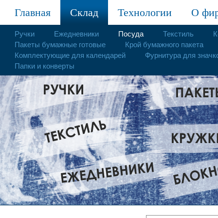
Главная
Склад
Технологии
О фи
Ручки
Ежедневники
Посуда
Текстиль
К
Пакеты бумажные готовые
Крой бумажного пакета
Комплектующие для календарей
Фурнитура для значк
Папки и конверты