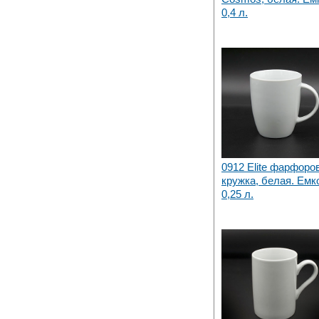
0,4 л.
0912 Elite фарфоро
кружка, белая. Емк
0,25 л.