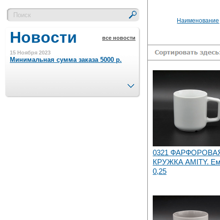
Наименование
Новости
все новости
15 Ноября 2023
Минимальная сумма заказа 5000 р.
След.
4 Августа 2022
Шляпные коробочки производим
в Набережных Челнах
21 Июня 2020
Кашированные коробочки
производим в Набережных Челнах
0321 ФАРФОРОВА
КРУЖКА AMITY. Ем
0,25
13 Мая 2019
Лазерная гравировка по кругу в
Набережных Челнах
18 Сентября 2018
Теперь и крафт пакеты на нашем