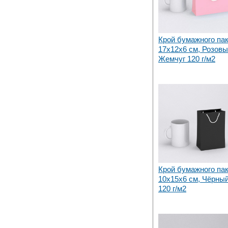
Крой бумажного па
17х12x6 см, Розов
Жемчуг 120 г/м2
Крой бумажного па
10х15x6 см, Чёрны
120 г/м2