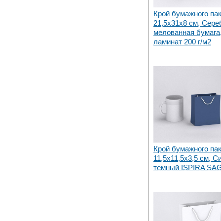
Крой бумажного па
21,5х31x8 см, Сере
мелованная бумага,
ламинат 200 г/м2
Крой бумажного па
11,5х11,5x3,5 см, С
темный ISPIRA S