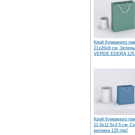
Крой бумажного па
21х26x8 см, Зеленый
VERDE EDERA 125 
Крой бумажного па
11,5х11,5х3,5 см, С
рогожка 125 г/м2