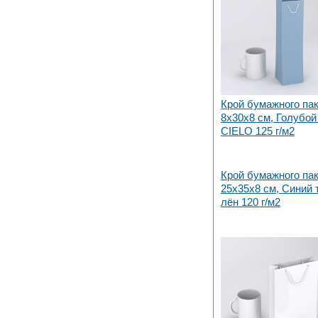
Крой бумажного па
8х30x8 см, Голубой I
CIELO 125 г/м2
Крой бумажного па
25х35x8 см, Синий
лён 120 г/м2