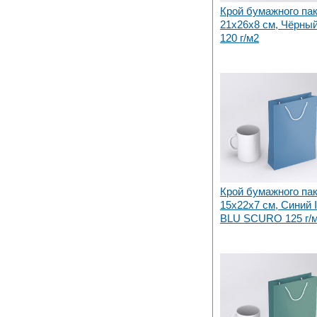
Крой бумажного па
21х26x8 см, Чёрны
120 г/м2
Крой бумажного па
15х22x7 см, Синий Im
BLU SCURO 125 г/