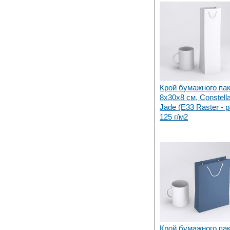
Крой бумажного па
8х30x8 см, Constella
Jade (E33 Raster - 
125 г/м2
Крой бумажного па