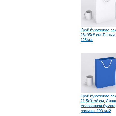
Крой бумажного па
25х35x8 см, Белый i
125г/мг
Крой бумажного па
21,5х31x8 см, Синя
мелованная бумага,
ламинат 200 г/м2