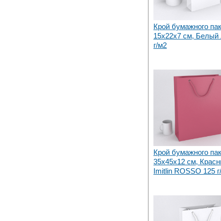
Крой бумажного па
15х22x7 см, Белый 
г/м2
Крой бумажного па
35х45x12 см, Крас
Imitlin ROSSO 125 г