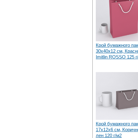
Крой бумажного па
30х40x12 см, Крас
Imitlin ROSSO 125 г
Крой бумажного па
17х12x6 см, Корич
лен 120 г/м2