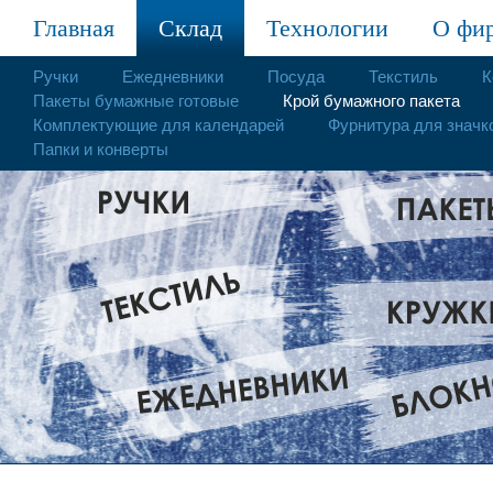
Главная
Склад
Технологии
О фи
Ручки
Ежедневники
Посуда
Текстиль
К
Пакеты бумажные готовые
Крой бумажного пакета
Комплектующие для календарей
Фурнитура для значк
Папки и конверты