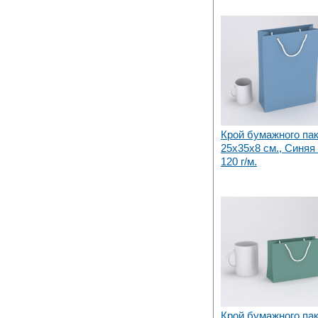
Крой бумажного па
25х35x8 см., Синяя
120 г/м.
Крой бумажного па