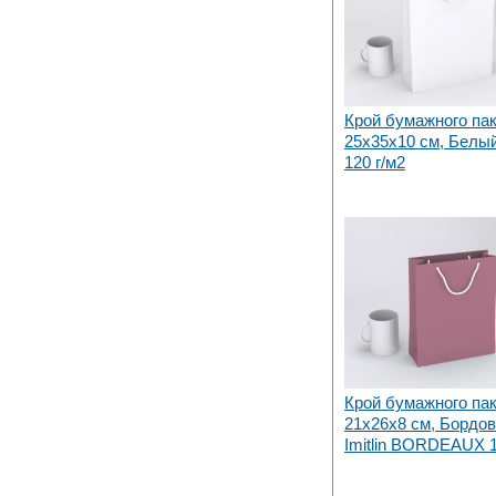
Крой бумажного па
25х35x10 см, Белы
120 г/м2
Крой бумажного па
21х26x8 см, Бордо
Imitlin BORDEAUX 1