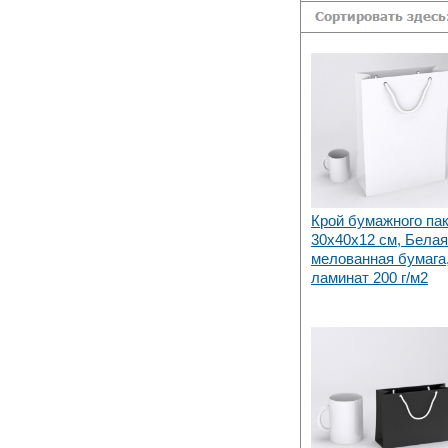
складе в Набережных Челнах
Крой бумажного па
30х40x12 см, Белая
мелованная бумага
ламинат 200 г/м2