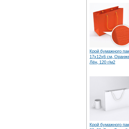
Крой бумажного па
17х12x6 см, Оранж
Лён, 120 г/м2
Крой бумажного па