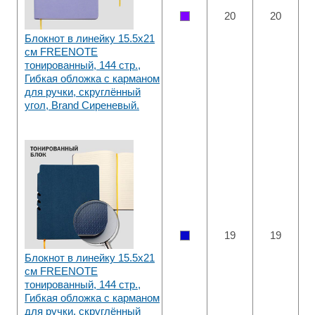
20
20
Блокнот в линейку 15.5х21
см FREENOTE
тонированный, 144 стр.,
Гибкая обложка с карманом
для ручки, скруглённый
угол, Brand Сиреневый.
19
19
Блокнот в линейку 15.5х21
см FREENOTE
тонированный, 144 стр.,
Гибкая обложка с карманом
для ручки, скруглённый