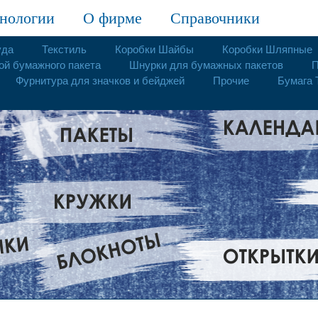
нологии
О фирме
Справочники
уда
Текстиль
Коробки Шайбы
Коробки Шляпные
ой бумажного пакета
Шнурки для бумажных пакетов
П
Фурнитура для значков и бейджей
Прочие
Бумага