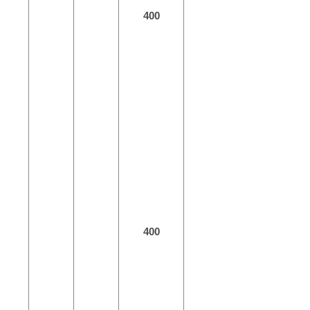
400
400