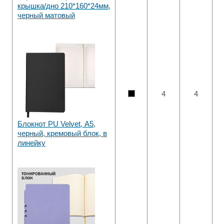
крышка/дно 210*160*24мм,
черный матовый
4
4
Блокнот PU Velvet, А5,
черный, кремовый блок, в
линейку