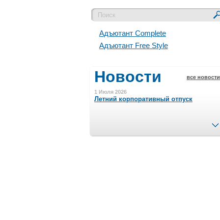
Адъютант Complete
Адъютант Free Style
Новости
все новости
1 Июля 2026
Летний корпоративный отпуск
15 Ноября 2023
Минимальная сумма заказа 5000 р.
4 Августа 2022
Шляпные коробочки производим
в Набережных Челнах
21 Июня 2020
Кашированные коробочки