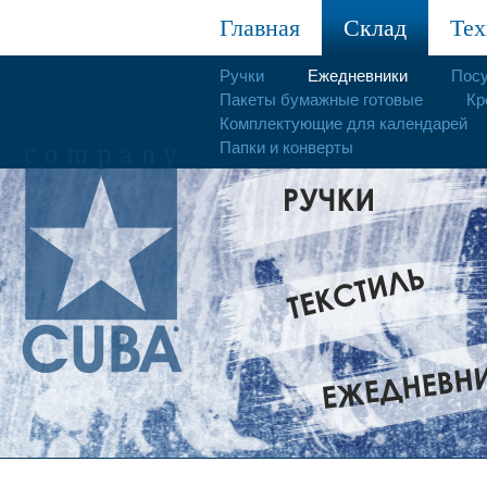
Главная
Склад
Тех
Ручки
Ежедневники
Пос
Пакеты бумажные готовые
Кр
Комплектующие для календарей
Папки и конверты