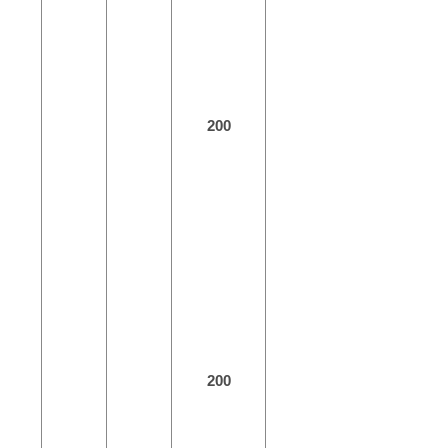
200
200