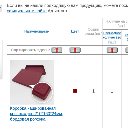
Если вы не нашли подходящую вам продукцию, можете посм
официальном сайте
Адъютант.
Наличие на с
(шт.)
Общий
Наименование
Цвет
Свободное
склад (шт.)
Р
количество
(шт.)
След.
1
1
Коробка кашированная
крышка/дно 210*160*24мм,
бордовая рогожка