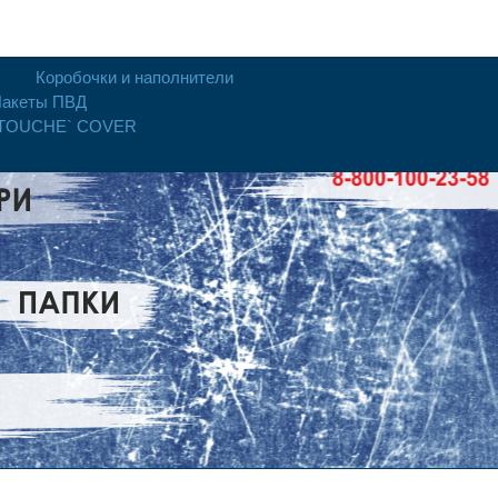
Коробочки и наполнители
акеты ПВД
 TOUCHE` COVER