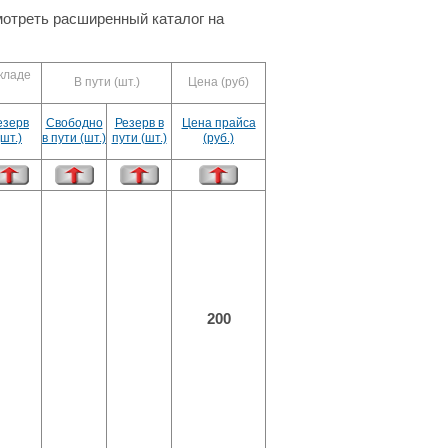
отреть расширенный каталог на
кладе
В пути (шт.)
Цена (руб)
езерв
Свободно
Резерв в
Цена прайса
(шт.)
в пути (шт.)
пути (шт.)
(руб.)
200