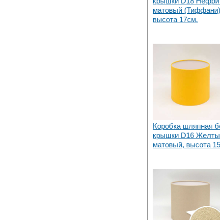
крышки D18 Нефри
матовый (Тиффани)
высота 17см.
Коробка шляпная б
крышки D16 Желты
матовый, высота 1