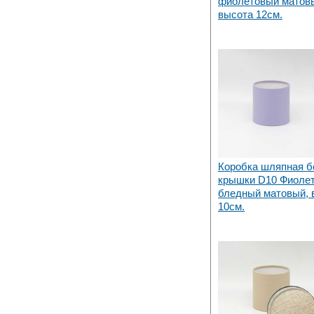
фиолетовый матов
высота 12см.
Коробка шляпная б
крышки D10 Фиоле
бледный матовый, 
10см.