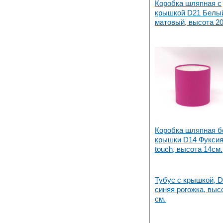
Коробка шляпная с
крышкой D21 Белы
матовый, высота 2
Коробка шляпная б
крышки D14 Фуксия 
touch, высота 14см.
Тубус с крышкой, D
синяя рогожка, выс
см.