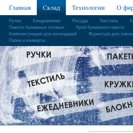
Главная
Склад
Технологии
О фи
Ручки
Ежедневники
Посуда
Текстиль
К
Пакеты бумажные готовые
Крой бумажного пакета
Комплектующие для календарей
Фурнитура для значк
Папки и конверты