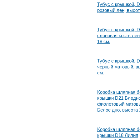
Тубус с крышкой, D
розовый лен, высот
Тубус с крышкой, D
слоновая кость лен
18 см.
Тубус с крышкой, D
черный матовый, в
см.
Коробка шляпная б
крышки D21 Бледн
фиолетовый матов
Белое дно, высота 
Коробка шляпная б
крышки D18 Лилия