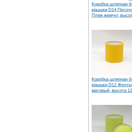
Коробка шляпная б
крышки D14 Песоч
Пляж жемчуг, высот
Коробка шляпная б
крышки D12 Желты
матовый, высота 1