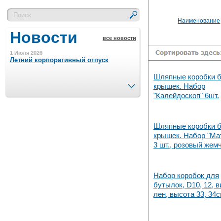
Наименование
Новости
все новости
1 Июля 2026
Летний корпоративный отпуск
Шляпные коробки б
След.
крышек. Набор
15 Ноября 2023
"Калейдоскоп" 6шт.
Минимальная сумма заказа 5000 р.
Шляпные коробки б
4 Августа 2022
крышек. Набор "Ма
Шляпные коробочки производим
3 шт., розовый жем
в Набережных Челнах
21 Июня 2020
Набор коробок для
Кашированные коробочки
бутылок, D10, 12, 
производим в Набережных Челнах
лен, высота 33, 34с
13 Мая 2019
Лазерная гравировка по кругу в