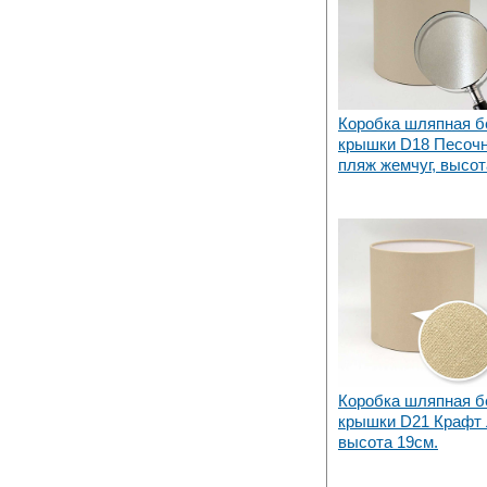
Коробка шляпная б
крышки D18 Песоч
пляж жемчуг, высот
Коробка шляпная б
крышки D21 Крафт 
высота 19см.