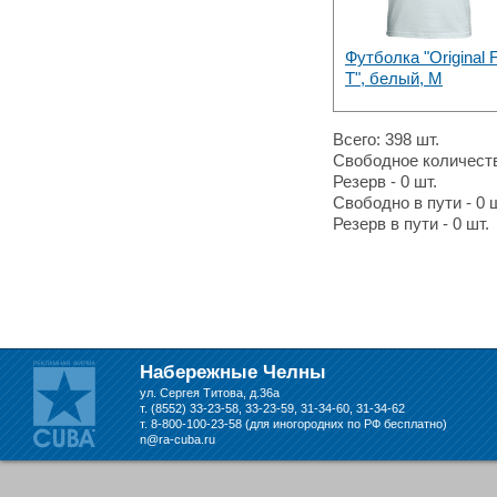
Футболка "Original F
T", белый, M
Всего: 398 шт.
Свободное количество
Резерв - 0 шт.
Свободно в пути - 0 ш
Резерв в пути - 0 шт.
Набережные Челны
ул. Сергея Титова, д.36а
т. (8552) 33-23-58, 33-23-59, 31-34-60, 31-34-62
т. 8-800-100-23-58 (для иногородних по РФ бесплатно)
n@ra-cuba.ru