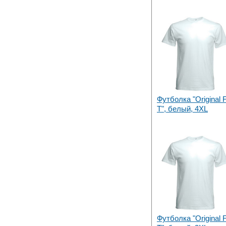
Футболка "Original F
T", белый, 4XL
Футболка "Original F