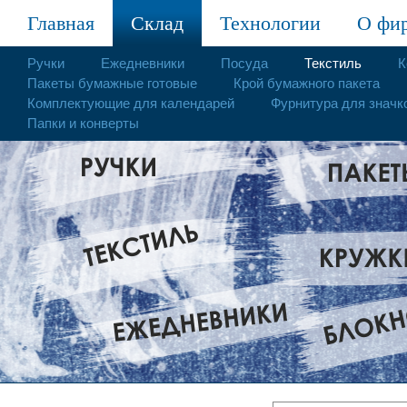
Главная
Склад
Технологии
О фи
Ручки
Ежедневники
Посуда
Текстиль
К
Пакеты бумажные готовые
Крой бумажного пакета
Комплектующие для календарей
Фурнитура для значк
Папки и конверты