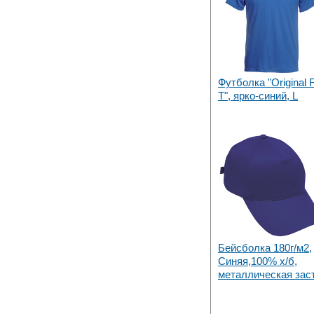
производим в Набережных Челнах
13 Мая 2019
Лазерная гравировка по кругу в
Набережных Челнах
Футболка "Original F
T", ярко-синий, L
Бейсболка 180г/м2,
Синяя,100% х/б,
металлическая зас