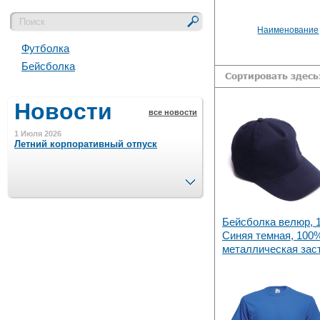
Наименование
Футболка
Бейсболка
Новости
все новости
1 Июля 2026
Летний корпоративный отпуск
След.
15 Ноября 2023
Минимальная сумма заказа 5000 р.
Бейсболка велюр, 1
Синяя темная, 100%
металлическая зас
4 Августа 2022
Шляпные коробочки производим
в Набережных Челнах
21 Июня 2020
Кашированные коробочки