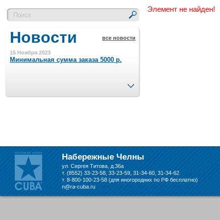
Элемент не найден!
Новости
все новости
15 Ноября 2023
Минимальная сумма заказа 5000 р.
След.
4 Августа 2022
Шляпные коробочки производим
в Набережных Челнах
21 Июня 2020
Кашированные коробочки
производим в Набережных Челнах
Набережные Челны
ул. Сергея Титова, д.36а
13 Мая 2019
т. (8552) 33-23-58, 33-23-59, 31-34-60, 31-34-62
Лазерная гравировка по кругу в
т. 8-800-100-23-58 (для иногородних по РФ бесплатно)
Набережных Челнах
n@ra-cuba.ru
18 Сентября 2018
Теперь и крафт пакеты на нашем