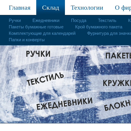
Главная
Склад
Технологии
О фи
Ручки
Ежедневники
Посуда
Текстиль
К
Пакеты бумажные готовые
Крой бумажного пакета
Комплектующие для календарей
Фурнитура для значк
Папки и конверты