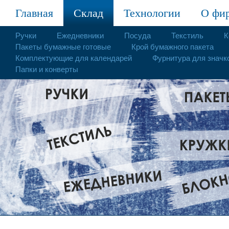
Главная
Склад
Технологии
О фи
Ручки
Ежедневники
Посуда
Текстиль
К
Пакеты бумажные готовые
Крой бумажного пакета
Комплектующие для календарей
Фурнитура для значк
Папки и конверты