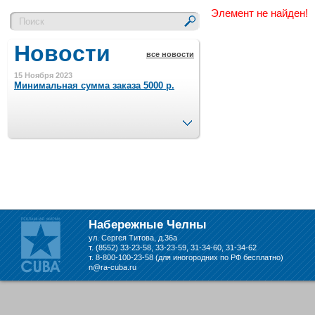
Элемент не найден!
Новости
все новости
15 Ноября 2023
Минимальная сумма заказа 5000 р.
След.
4 Августа 2022
Шляпные коробочки производим
в Набережных Челнах
21 Июня 2020
Кашированные коробочки
производим в Набережных Челнах
Набережные Челны
ул. Сергея Титова, д.36а
13 Мая 2019
т. (8552) 33-23-58, 33-23-59, 31-34-60, 31-34-62
Лазерная гравировка по кругу в
т. 8-800-100-23-58 (для иногородних по РФ бесплатно)
Набережных Челнах
n@ra-cuba.ru
18 Сентября 2018
Теперь и крафт пакеты на нашем