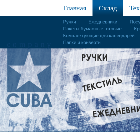
Главная
Склад
Тех
Ручки
Ежедневники
Пос
Пакеты бумажные готовые
Кр
Комплектующие для календарей
Папки и конверты