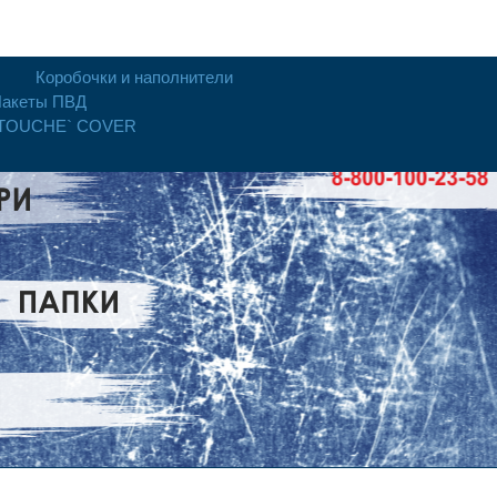
Коробочки и наполнители
акеты ПВД
 TOUCHE` COVER