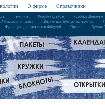
нологии
О фирме
Справочники
уда
Текстиль
Коробки Шайбы
Коробки Шляпные
ой бумажного пакета
Шнурки для бумажных пакетов
П
Фурнитура для значков и бейджей
Прочие
Бумага