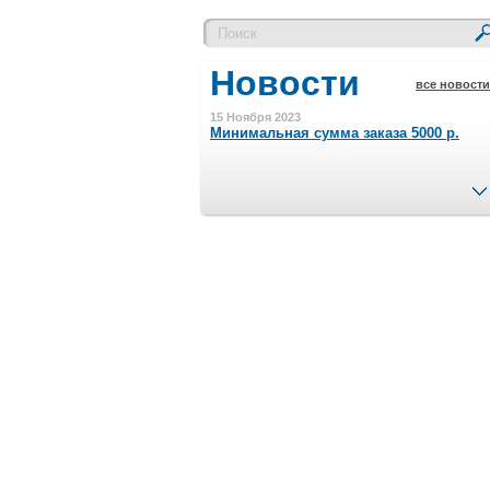
Новости
все новости
15 Ноября 2023
Минимальная сумма заказа 5000 р.
4 Августа 2022
Шляпные коробочки производим
в Набережных Челнах
21 Июня 2020
Кашированные коробочки
производим в Набережных Челнах
13 Мая 2019
Лазерная гравировка по кругу в
Набережных Челнах
18 Сентября 2018
Теперь и крафт пакеты на нашем