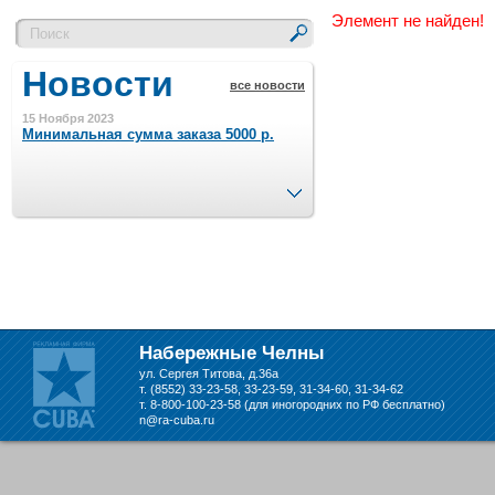
Элемент не найден!
Новости
все новости
15 Ноября 2023
Минимальная сумма заказа 5000 р.
След.
4 Августа 2022
Шляпные коробочки производим
в Набережных Челнах
21 Июня 2020
Кашированные коробочки
производим в Набережных Челнах
Набережные Челны
ул. Сергея Титова, д.36а
13 Мая 2019
т. (8552) 33-23-58, 33-23-59, 31-34-60, 31-34-62
Лазерная гравировка по кругу в
т. 8-800-100-23-58 (для иногородних по РФ бесплатно)
Набережных Челнах
n@ra-cuba.ru
18 Сентября 2018
Теперь и крафт пакеты на нашем