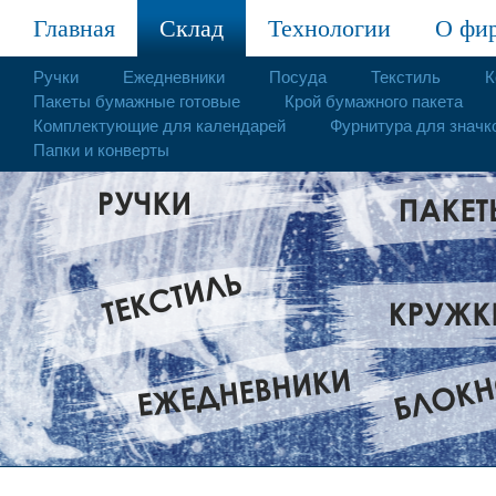
Главная
Склад
Технологии
О фи
Ручки
Ежедневники
Посуда
Текстиль
К
Пакеты бумажные готовые
Крой бумажного пакета
Комплектующие для календарей
Фурнитура для значк
Папки и конверты