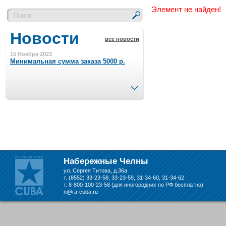
Элемент не найден!
Новости
все новости
15 Ноября 2023
Минимальная сумма заказа 5000 р.
След.
4 Августа 2022
Шляпные коробочки производим
в Набережных Челнах
21 Июня 2020
Кашированные коробочки
производим в Набережных Челнах
Набережные Челны
ул. Сергея Титова, д.36а
13 Мая 2019
т. (8552) 33-23-58, 33-23-59, 31-34-60, 31-34-62
Лазерная гравировка по кругу в
т. 8-800-100-23-58 (для иногородних по РФ бесплатно)
Набережных Челнах
n@ra-cuba.ru
18 Сентября 2018
Теперь и крафт пакеты на нашем