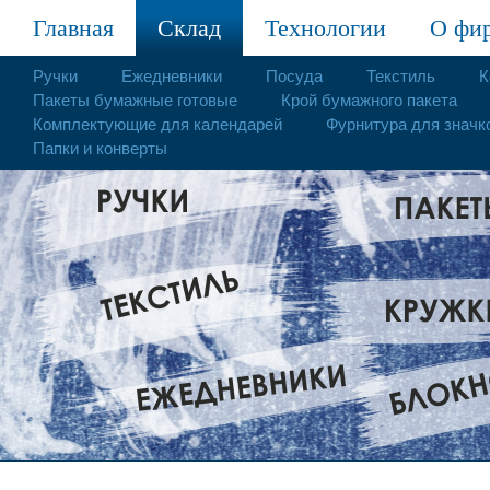
Главная
Склад
Технологии
О фи
Ручки
Ежедневники
Посуда
Текстиль
К
Пакеты бумажные готовые
Крой бумажного пакета
Комплектующие для календарей
Фурнитура для значк
Папки и конверты