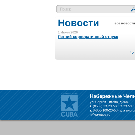
Новости
все новости
1 Июля 2026
Летний корпоративный отпуск
15 Ноября 2023
Минимальная сумма заказа 5000 р.
4 Августа 2022
Шляпные коробочки производим
в Набережных Челнах
Набережные Чел
ул. Сергея Титова, д.36а
21 Июня 2020
т. (8552) 33-23-58, 33-23-59, 
Кашированные коробочки
т. 8-800-100-23-58 (для иног
производим в Набережных Челнах
n@ra-cuba.ru
13 Мая 2019
Лазерная гравировка по кругу в