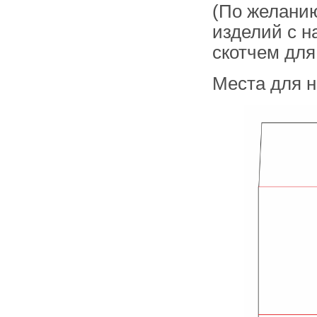
складе в Набережных Челнах
(По желанию
изделий с 
скотчем для
Места для 