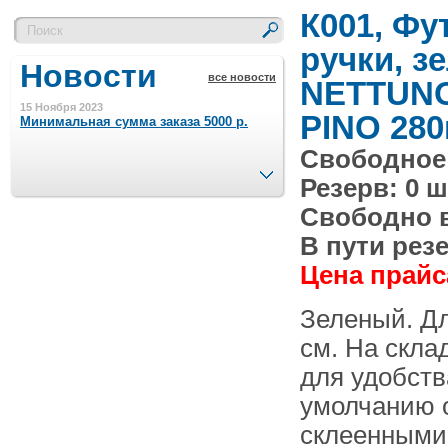
К001, Фу
ручки, з
Новости
все новости
NETTUN
15 Ноября 2023
PINO 280
Минимальная сумма заказа 5000 р.
Свободное 
След.
Резерв: 0 ш
4 Августа 2022
Шляпные коробочки производим
Свободно в 
в Набережных Челнах
В пути резе
21 Июня 2020
Цена прайса
Кашированные коробочки
производим в Набережных Челнах
Зеленый. Дл
см. На скла
13 Мая 2019
Лазерная гравировка по кругу в
для удобств
Набережных Челнах
умолчанию 
18 Сентября 2018
склеенными
Теперь и крафт пакеты на нашем