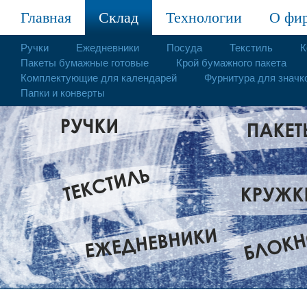
Главная
Склад
Технологии
О фи
Ручки
Ежедневники
Посуда
Текстиль
К
Пакеты бумажные готовые
Крой бумажного пакета
Комплектующие для календарей
Фурнитура для значк
Папки и конверты