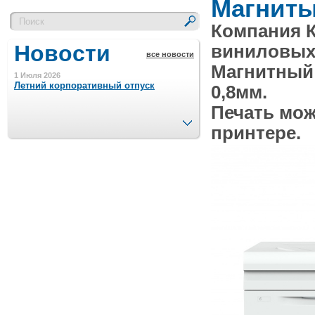
Магнит
Компания 
Новости
виниловых 
все новости
Магнитный 
1 Июля 2026
Летний корпоративный отпуск
0,8мм.
Печать мож
След.
принтере.
15 Ноября 2023
Минимальная сумма заказа 5000 р.
4 Августа 2022
Шляпные коробочки производим
в Набережных Челнах
21 Июня 2020
Кашированные коробочки
производим в Набережных Челнах
13 Мая 2019
Лазерная гравировка по кругу в