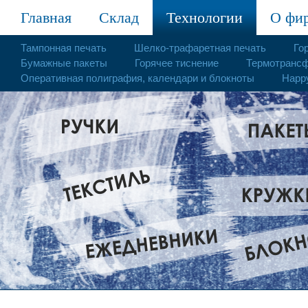
Главная
Склад
Технологии
О фи
Тампонная печать
Шелко-трафаретная печать
Го
Бумажные пакеты
Горячее тиснение
Термотранс
Оперативная полиграфия, календари и блокноты
Happy