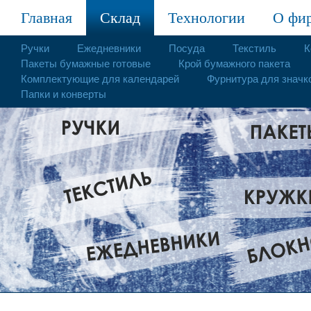
Главная
Склад
Технологии
О фи
Ручки
Ежедневники
Посуда
Текстиль
К
Пакеты бумажные готовые
Крой бумажного пакета
Комплектующие для календарей
Фурнитура для значк
Папки и конверты