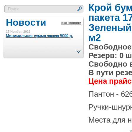
Крой бу
пакета 1
Новости
все новости
Зеленый 
15 Ноября 2023
м2
Минимальная сумма заказа 5000 р.
Свободное 
След.
Резерв: 0 ш
4 Августа 2022
Шляпные коробочки производим
Свободно в 
в Набережных Челнах
В пути резе
21 Июня 2020
Цена прайса
Кашированные коробочки
производим в Набережных Челнах
Пантон - 62
13 Мая 2019
Ручки-шнур
Лазерная гравировка по кругу в
Набережных Челнах
Места для 
18 Сентября 2018
Теперь и крафт пакеты на нашем