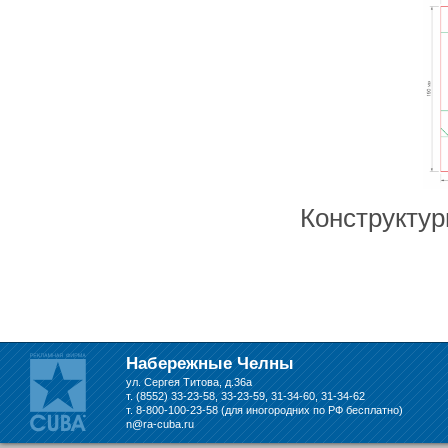
складе в Набережных Челнах
Конструктур
Набережные Челны
ул. Сергея Титова, д.36а
т. (8552) 33-23-58, 33-23-59, 31-34-60, 31-34-62
т. 8-800-100-23-58 (для иногородних по РФ бесплатно)
n@ra-cuba.ru