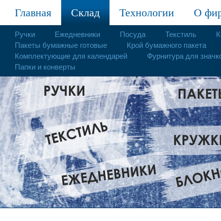
Главная
Склад
Технологии
О фи
Ручки
Ежедневники
Посуда
Текстиль
К
Пакеты бумажные готовые
Крой бумажного пакета
Комплектующие для календарей
Фурнитура для значк
Папки и конверты