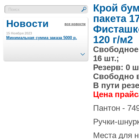
Крой бу
пакета 1
Новости
все новости
Фисташк
15 Ноября 2023
120 г/м2
Минимальная сумма заказа 5000 р.
Свободное
След.
16 шт.;
4 Августа 2022
Шляпные коробочки производим
Резерв: 0 ш
в Набережных Челнах
Свободно в 
21 Июня 2020
В пути резе
Кашированные коробочки
производим в Набережных Челнах
Цена прайса
Пантон - 74
13 Мая 2019
Лазерная гравировка по кругу в
Набережных Челнах
Ручки-шнур
18 Сентября 2018
Места для 
Теперь и крафт пакеты на нашем