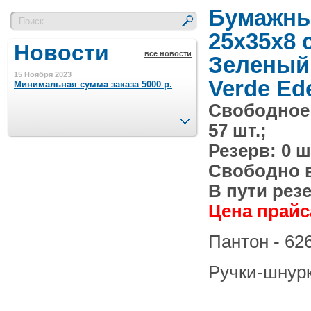
Бумажны
25х35x8 
Новости
все новости
Зеленый 
15 Ноября 2023
Verde Ede
Минимальная сумма заказа 5000 р.
Свободное
След.
57 шт.;
4 Августа 2022
Шляпные коробочки производим
Резерв: 0 ш
в Набережных Челнах
Свободно в 
21 Июня 2020
В пути резе
Кашированные коробочки
производим в Набережных Челнах
Цена прайса
Пантон - 62
13 Мая 2019
Лазерная гравировка по кругу в
Набережных Челнах
Ручки-шнур
18 Сентября 2018
Теперь и крафт пакеты на нашем