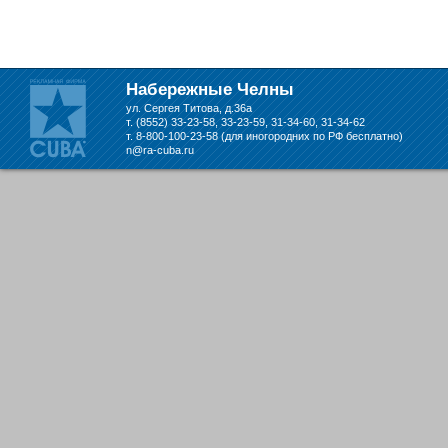
складе в Набережных Челнах
Набережные Челны
ул. Сергея Титова, д.36а
т. (8552) 33-23-58, 33-23-59, 31-34-60, 31-34-62
т. 8-800-100-23-58 (для иногородних по РФ бесплатно)
n@ra-cuba.ru