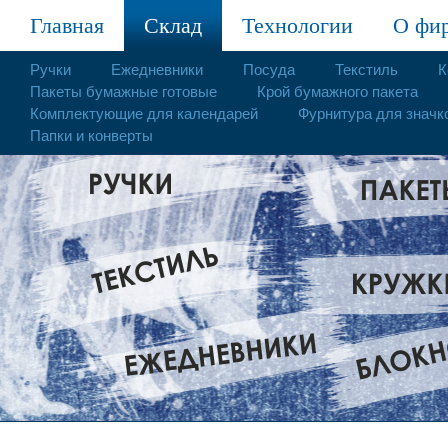
Главная
Склад
Технологии
О фи
Ручки
Ежедневники
Посуда
Текстиль
К
Пакеты бумажные готовые
Крой бумажного пакета
Комплектующие для календарей
Фурнитура для значк
Папки и конверты