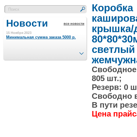
Коробка
каширов
Новости
все новости
крышка/
15 Ноября 2023
80*80*30
Минимальная сумма заказа 5000 р.
светлый
След.
жемчужн
4 Августа 2022
Шляпные коробочки производим
в Набережных Челнах
Свободное
805 шт.;
21 Июня 2020
Резерв: 0 ш
Кашированные коробочки
производим в Набережных Челнах
Свободно в 
В пути резе
13 Мая 2019
Лазерная гравировка по кругу в
Цена прайса
Набережных Челнах
18 Сентября 2018
Теперь и крафт пакеты на нашем