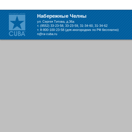
складе в Набережных Челнах
Набережные Челны
ул. Сергея Титова, д.36а
т. (8552) 33-23-58, 33-23-59, 31-34-60, 31-34-62
т. 8-800-100-23-58 (для иногородних по РФ бесплатно)
n@ra-cuba.ru