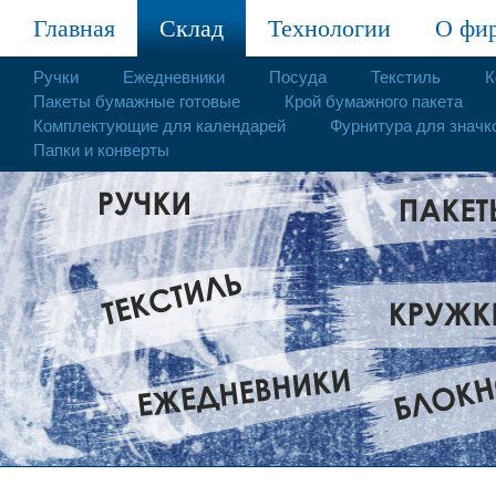
Главная
Склад
Технологии
О фи
Ручки
Ежедневники
Посуда
Текстиль
К
Пакеты бумажные готовые
Крой бумажного пакета
Комплектующие для календарей
Фурнитура для значк
Папки и конверты