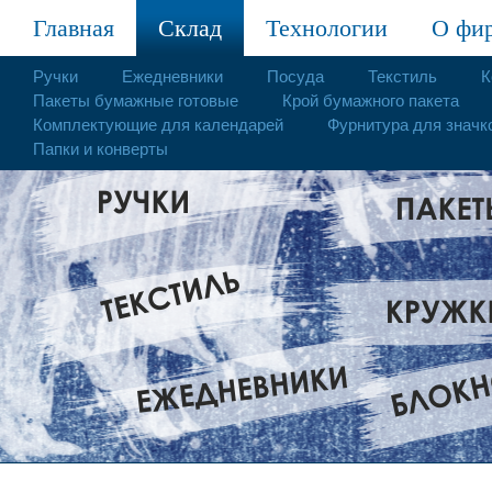
Главная
Склад
Технологии
О фи
Ручки
Ежедневники
Посуда
Текстиль
К
Пакеты бумажные готовые
Крой бумажного пакета
Комплектующие для календарей
Фурнитура для значк
Папки и конверты