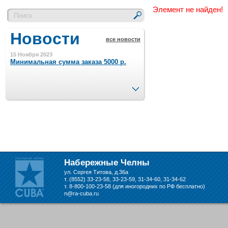
Элемент не найден!
Новости
все новости
15 Ноября 2023
Минимальная сумма заказа 5000 р.
След.
4 Августа 2022
Шляпные коробочки производим
в Набережных Челнах
21 Июня 2020
Кашированные коробочки
производим в Набережных Челнах
Набережные Челны
ул. Сергея Титова, д.36а
13 Мая 2019
т. (8552) 33-23-58, 33-23-59, 31-34-60, 31-34-62
Лазерная гравировка по кругу в
т. 8-800-100-23-58 (для иногородних по РФ бесплатно)
Набережных Челнах
n@ra-cuba.ru
18 Сентября 2018
Теперь и крафт пакеты на нашем