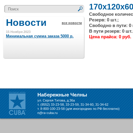
170x120x60
Свободное количест
Новости
Резерв: 0 шт.;
все новости
Свободно в пути: 0 
В пути резерв: 0 шт.
15 Ноября 2023
Минимальная сумма заказа 5000 р.
Цена прайса: 0 руб.
4 Августа 2022
Шляпные коробочки производим
в Набережных Челнах
21 Июня 2020
Кашированные коробочки
производим в Набережных Челнах
Набережные Челны
ул. Сергея Титова, д.36а
13 Мая 2019
т. (8552) 33-23-58, 33-23-59, 31-34-60, 31-34-62
Лазерная гравировка по кругу в
т. 8-800-100-23-58 (для иногородних по РФ бесплатно)
Набережных Челнах
n@ra-cuba.ru
18 Сентября 2018
Теперь и крафт пакеты на нашем