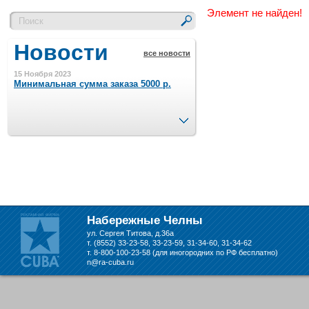
Элемент не найден!
Новости
все новости
15 Ноября 2023
Минимальная сумма заказа 5000 р.
След.
4 Августа 2022
Шляпные коробочки производим
в Набережных Челнах
21 Июня 2020
Кашированные коробочки
производим в Набережных Челнах
Набережные Челны
ул. Сергея Титова, д.36а
13 Мая 2019
т. (8552) 33-23-58, 33-23-59, 31-34-60, 31-34-62
Лазерная гравировка по кругу в
т. 8-800-100-23-58 (для иногородних по РФ бесплатно)
Набережных Челнах
n@ra-cuba.ru
18 Сентября 2018
Теперь и крафт пакеты на нашем