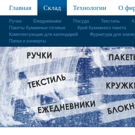
Главная
Склад
Технологии
О фи
Ручки
Ежедневники
Посуда
Текстиль
К
Пакеты бумажные готовые
Крой бумажного пакета
Комплектующие для календарей
Фурнитура для значк
Папки и конверты