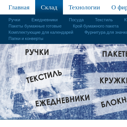
Главная
Склад
Технологии
О фи
Ручки
Ежедневники
Посуда
Текстиль
К
Пакеты бумажные готовые
Крой бумажного пакета
Комплектующие для календарей
Фурнитура для значк
Папки и конверты