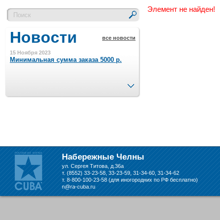
Элемент не найден!
Новости
все новости
15 Ноября 2023
Минимальная сумма заказа 5000 р.
След.
4 Августа 2022
Шляпные коробочки производим
в Набережных Челнах
21 Июня 2020
Кашированные коробочки
производим в Набережных Челнах
Набережные Челны
ул. Сергея Титова, д.36а
13 Мая 2019
т. (8552) 33-23-58, 33-23-59, 31-34-60, 31-34-62
Лазерная гравировка по кругу в
т. 8-800-100-23-58 (для иногородних по РФ бесплатно)
Набережных Челнах
n@ra-cuba.ru
18 Сентября 2018
Теперь и крафт пакеты на нашем