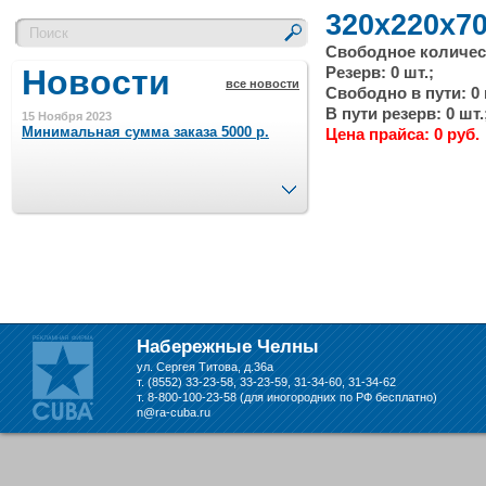
320x220x70
Свободное количест
Новости
Резерв: 0 шт.;
все новости
Свободно в пути: 0 
В пути резерв: 0 шт.
15 Ноября 2023
Минимальная сумма заказа 5000 р.
Цена прайса: 0 руб.
След.
4 Августа 2022
Шляпные коробочки производим
в Набережных Челнах
21 Июня 2020
Кашированные коробочки
производим в Набережных Челнах
Набережные Челны
ул. Сергея Титова, д.36а
13 Мая 2019
т. (8552) 33-23-58, 33-23-59, 31-34-60, 31-34-62
Лазерная гравировка по кругу в
т. 8-800-100-23-58 (для иногородних по РФ бесплатно)
Набережных Челнах
n@ra-cuba.ru
18 Сентября 2018
Теперь и крафт пакеты на нашем