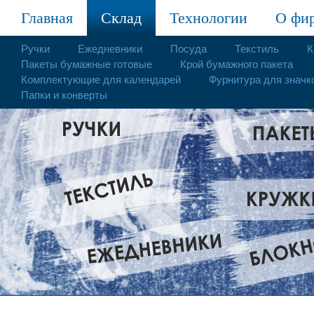
Главная
Склад
Технологии
О фи
Ручки
Ежедневники
Посуда
Текстиль
К
Пакеты бумажные готовые
Крой бумажного пакета
Комплектующие для календарей
Фурнитура для значк
Папки и конверты