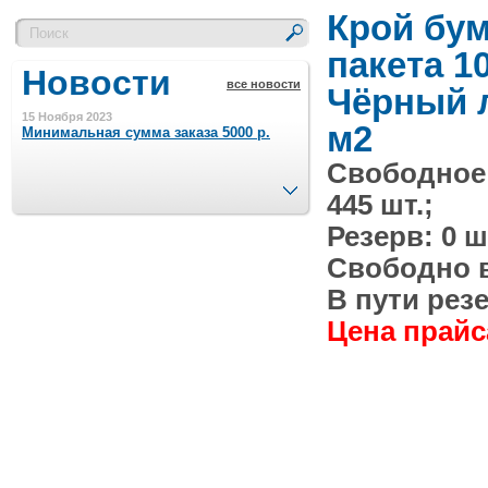
Крой бу
пакета 1
Новости
все новости
Чёрный л
15 Ноября 2023
м2
Минимальная сумма заказа 5000 р.
Свободное
След.
445 шт.;
4 Августа 2022
Шляпные коробочки производим
Резерв: 0 ш
в Набережных Челнах
Свободно в 
21 Июня 2020
В пути резе
Кашированные коробочки
производим в Набережных Челнах
Цена прайса
13 Мая 2019
Лазерная гравировка по кругу в
Набережных Челнах
18 Сентября 2018
Теперь и крафт пакеты на нашем