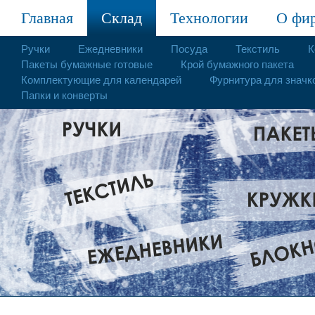
Главная
Склад
Технологии
О фи
Ручки
Ежедневники
Посуда
Текстиль
К
Пакеты бумажные готовые
Крой бумажного пакета
Комплектующие для календарей
Фурнитура для значк
Папки и конверты