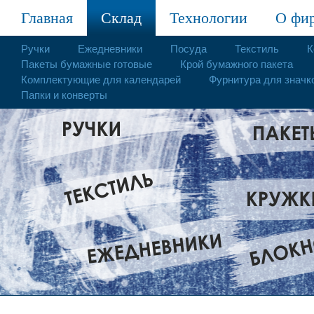
Главная
Склад
Технологии
О фи
Ручки
Ежедневники
Посуда
Текстиль
К
Пакеты бумажные готовые
Крой бумажного пакета
Комплектующие для календарей
Фурнитура для значк
Папки и конверты