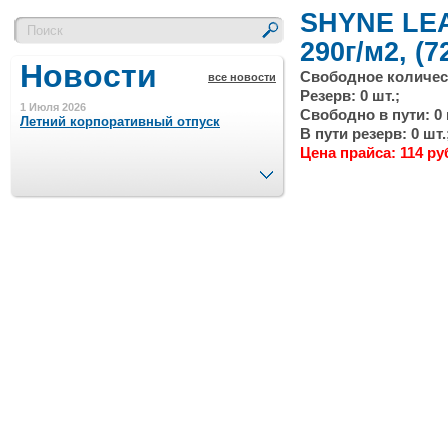
SHYNE LE
290г/м2, (
Новости
Свободное количест
все новости
Резерв: 0 шт.;
1 Июля 2026
Свободно в пути: 0 
Летний корпоративный отпуск
В пути резерв: 0 шт.
Цена прайса: 114 ру
След.
15 Ноября 2023
Минимальная сумма заказа 5000 р.
4 Августа 2022
Шляпные коробочки производим
в Набережных Челнах
21 Июня 2020
Кашированные коробочки
производим в Набережных Челнах
13 Мая 2019
Лазерная гравировка по кругу в