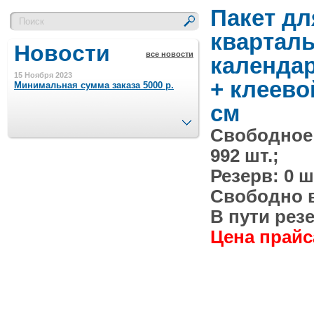
Пакет дл
квартал
Новости
все новости
календар
15 Ноября 2023
+ клеево
Минимальная сумма заказа 5000 р.
см
След.
Свободное
4 Августа 2022
Шляпные коробочки производим
992 шт.;
в Набережных Челнах
Резерв: 0 ш
21 Июня 2020
Свободно в 
Кашированные коробочки
производим в Набережных Челнах
В пути резе
Цена прайса
13 Мая 2019
Лазерная гравировка по кругу в
Набережных Челнах
18 Сентября 2018
Теперь и крафт пакеты на нашем