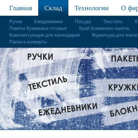
Главная
Склад
Технологии
О фи
Ручки
Ежедневники
Посуда
Текстиль
К
Пакеты бумажные готовые
Крой бумажного пакета
Комплектующие для календарей
Фурнитура для значк
Папки и конверты