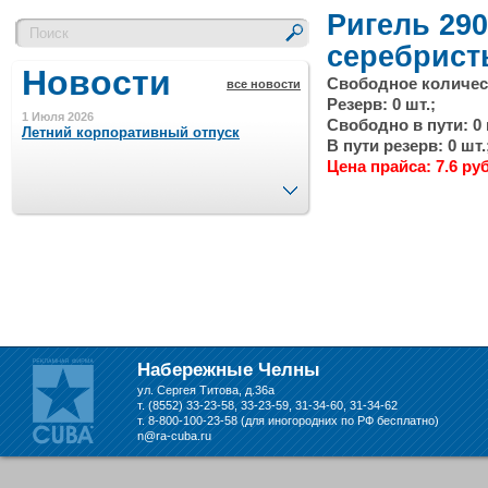
Ригель 290
серебрис
Новости
Свободное количест
все новости
Резерв: 0 шт.;
1 Июля 2026
Свободно в пути: 0 
Летний корпоративный отпуск
В пути резерв: 0 шт.
Цена прайса: 7.6 руб
След.
15 Ноября 2023
Минимальная сумма заказа 5000 р.
4 Августа 2022
Шляпные коробочки производим
в Набережных Челнах
Набережные Челны
21 Июня 2020
ул. Сергея Титова, д.36а
Кашированные коробочки
т. (8552) 33-23-58, 33-23-59, 31-34-60, 31-34-62
производим в Набережных Челнах
т. 8-800-100-23-58 (для иногородних по РФ бесплатно)
n@ra-cuba.ru
13 Мая 2019
Лазерная гравировка по кругу в