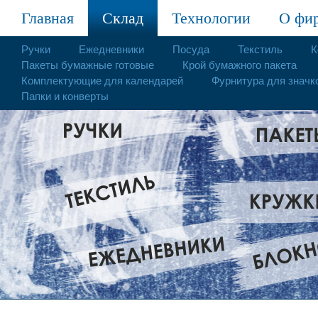
Главная
Склад
Технологии
О фи
Ручки
Ежедневники
Посуда
Текстиль
К
Пакеты бумажные готовые
Крой бумажного пакета
Комплектующие для календарей
Фурнитура для значк
Папки и конверты