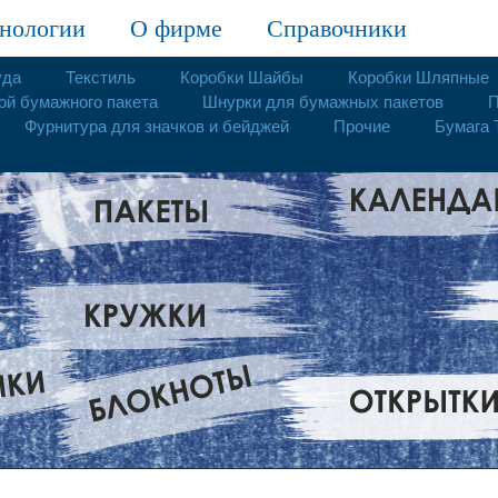
нологии
О фирме
Справочники
уда
Текстиль
Коробки Шайбы
Коробки Шляпные
ой бумажного пакета
Шнурки для бумажных пакетов
П
Фурнитура для значков и бейджей
Прочие
Бумага