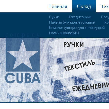
Главная
Склад
Тех
Ручки
Ежедневники
Пос
Пакеты бумажные готовые
Кр
Комплектующие для календарей
Папки и конверты