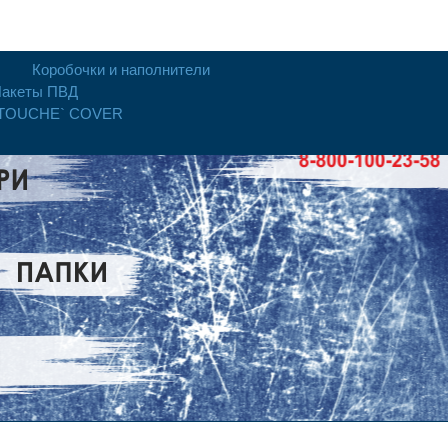
Коробочки и наполнители
акеты ПВД
 TOUCHE` COVER