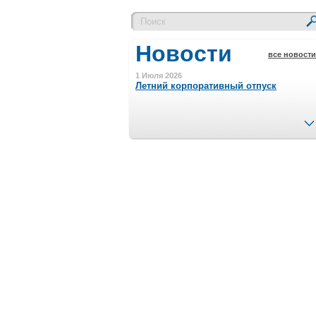
Новости
все новости
1 Июля 2026
Летний корпоративный отпуск
15 Ноября 2023
Минимальная сумма заказа 5000 р.
4 Августа 2022
Шляпные коробочки производим
в Набережных Челнах
21 Июня 2020
Кашированные коробочки
производим в Набережных Челнах
13 Мая 2019
Лазерная гравировка по кругу в