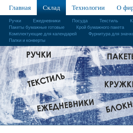
Главная
Склад
Технологии
О фи
Ручки
Ежедневники
Посуда
Текстиль
К
Пакеты бумажные готовые
Крой бумажного пакета
Комплектующие для календарей
Фурнитура для значк
Папки и конверты