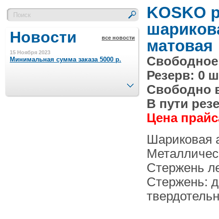
KOSKO р
шарикова
Новости
все новости
матовая
15 Ноября 2023
Свободное 
Минимальная сумма заказа 5000 р.
Резерв: 0 ш
След.
Свободно в 
4 Августа 2022
Шляпные коробочки производим
В пути резе
в Набережных Челнах
Цена прайса
21 Июня 2020
Шариковая а
Кашированные коробочки
производим в Набережных Челнах
Металличес
Стержень ле
13 Мая 2019
Лазерная гравировка по кругу в
Стержень: д
Набережных Челнах
твердотель
18 Сентября 2018
Теперь и крафт пакеты на нашем