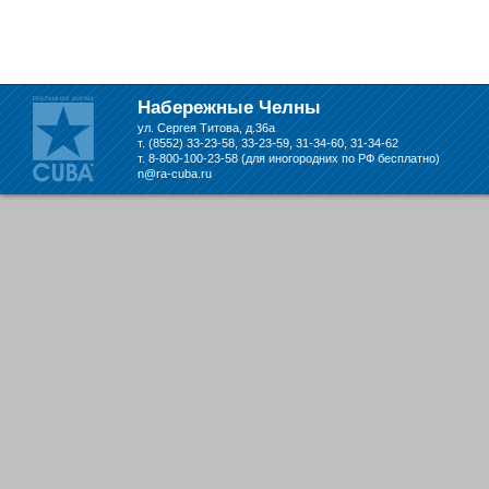
складе в Набережных Челнах
Набережные Челны
ул. Сергея Титова, д.36а
т. (8552) 33-23-58, 33-23-59, 31-34-60, 31-34-62
т. 8-800-100-23-58 (для иногородних по РФ бесплатно)
n@ra-cuba.ru