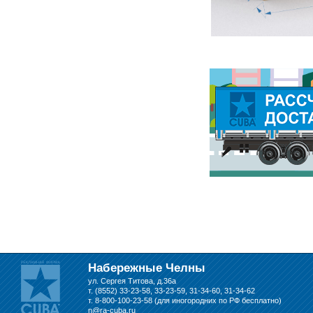
Набережные Челны
ул. Сергея Титова, д.36а
т. (8552) 33-23-58, 33-23-59, 31-34-60, 31-34-62
т. 8-800-100-23-58 (для иногородних по РФ бесплатно)
n@ra-cuba.ru