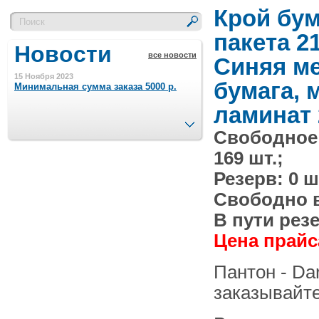
Крой бу
пакета 2
Новости
все новости
Синяя м
15 Ноября 2023
бумага, м
Минимальная сумма заказа 5000 р.
ламинат 
След.
Свободное
4 Августа 2022
Шляпные коробочки производим
169 шт.;
в Набережных Челнах
Резерв: 0 ш
21 Июня 2020
Свободно в 
Кашированные коробочки
производим в Набережных Челнах
В пути резе
Цена прайса
13 Мая 2019
Лазерная гравировка по кругу в
Пантон - Da
Набережных Челнах
заказывайте
18 Сентября 2018
Теперь и крафт пакеты на нашем