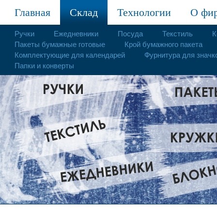
Главная
Склад
Технологии
О фи
Ручки
Ежедневники
Посуда
Текстиль
К
Пакеты бумажные готовые
Крой бумажного пакета
Комплектующие для календарей
Фурнитура для значк
Папки и конверты