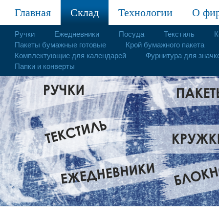
Главная
Склад
Технологии
О фи
Ручки
Ежедневники
Посуда
Текстиль
К
Пакеты бумажные готовые
Крой бумажного пакета
Комплектующие для календарей
Фурнитура для значк
Папки и конверты