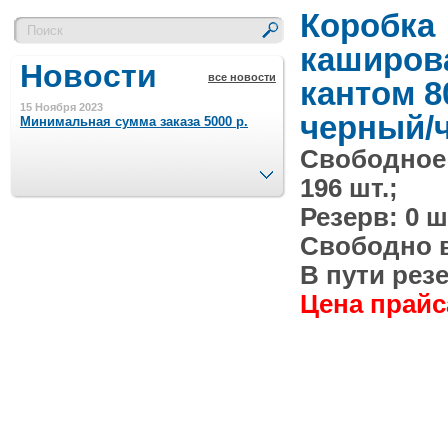
Коробка
каширов
Новости
все новости
кантом 8
15 Ноября 2023
черный/
Минимальная сумма заказа 5000 р.
Свободное
След.
196 шт.;
4 Августа 2022
Шляпные коробочки производим
Резерв: 0 ш
в Набережных Челнах
Свободно в 
21 Июня 2020
В пути резе
Кашированные коробочки
производим в Набережных Челнах
Цена прайса
13 Мая 2019
Лазерная гравировка по кругу в
Набережных Челнах
18 Сентября 2018
Теперь и крафт пакеты на нашем