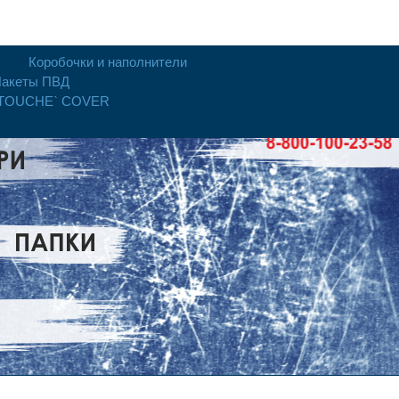
Коробочки и наполнители
акеты ПВД
 TOUCHE` COVER