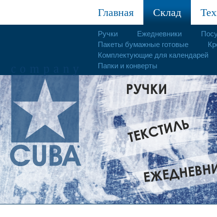
Главная
Склад
Тех
Ручки
Ежедневники
Пос
Пакеты бумажные готовые
Кр
Комплектующие для календарей
Папки и конверты