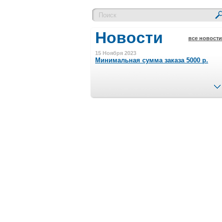
Новости
все новости
15 Ноября 2023
Минимальная сумма заказа 5000 р.
4 Августа 2022
Шляпные коробочки производим
в Набережных Челнах
21 Июня 2020
Кашированные коробочки
производим в Набережных Челнах
13 Мая 2019
Лазерная гравировка по кругу в
Набережных Челнах
18 Сентября 2018
Теперь и крафт пакеты на нашем