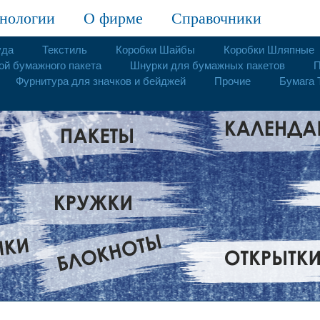
нологии
О фирме
Справочники
уда
Текстиль
Коробки Шайбы
Коробки Шляпные
ой бумажного пакета
Шнурки для бумажных пакетов
П
Фурнитура для значков и бейджей
Прочие
Бумага