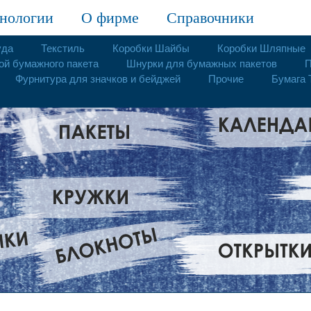
нологии
О фирме
Справочники
уда
Текстиль
Коробки Шайбы
Коробки Шляпные
ой бумажного пакета
Шнурки для бумажных пакетов
П
Фурнитура для значков и бейджей
Прочие
Бумага