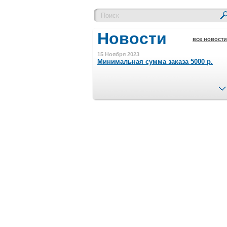
Новости
все новости
15 Ноября 2023
Минимальная сумма заказа 5000 р.
4 Августа 2022
Шляпные коробочки производим
в Набережных Челнах
21 Июня 2020
Кашированные коробочки
производим в Набережных Челнах
13 Мая 2019
Лазерная гравировка по кругу в
Набережных Челнах
18 Сентября 2018
Теперь и крафт пакеты на нашем