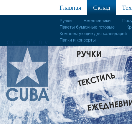
Главная
Склад
Тех
Ручки
Ежедневники
Пос
Пакеты бумажные готовые
Кр
Комплектующие для календарей
Папки и конверты