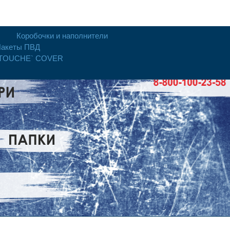
Коробочки и наполнители
акеты ПВД
 TOUCHE` COVER