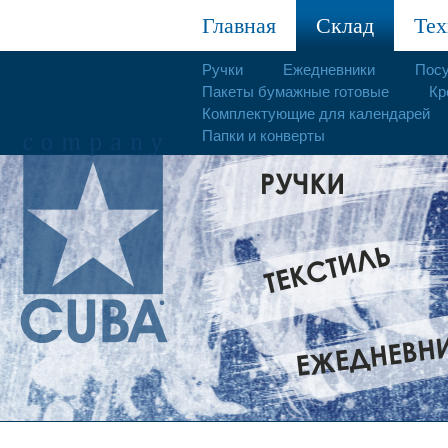
Главная
Склад
Тех
Ручки
Ежедневники
Пос
Пакеты бумажные готовые
Кр
Комплектующие для календарей
Папки и конверты