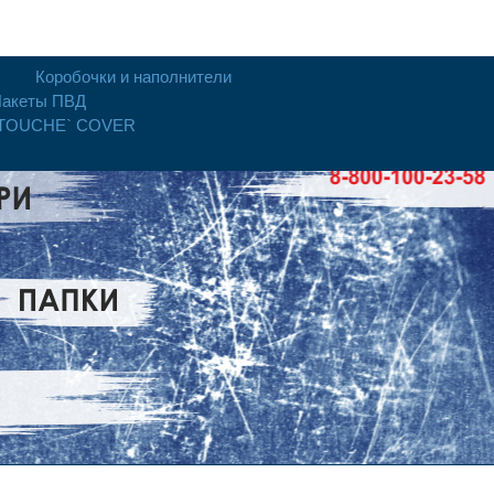
Коробочки и наполнители
акеты ПВД
 TOUCHE` COVER