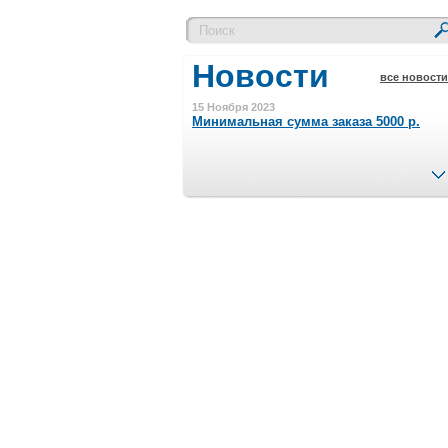
Новости
все новости
15 Ноября 2023
Минимальная сумма заказа 5000 р.
4 Августа 2022
Шляпные коробочки производим
в Набережных Челнах
21 Июня 2020
Кашированные коробочки
производим в Набережных Челнах
13 Мая 2019
Лазерная гравировка по кругу в
Набережных Челнах
18 Сентября 2018
Теперь и крафт пакеты на нашем