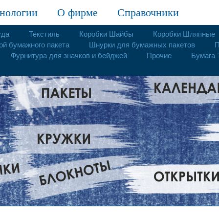
нологии
О фирме
Справочники
уда
Текстиль
Коробки Шайбы
Коробки Шляпные
ой бумажного пакета
Шнурки для бумажных пакетов
П
Фурнитура для значков и бейджей
Прочие
Бумага