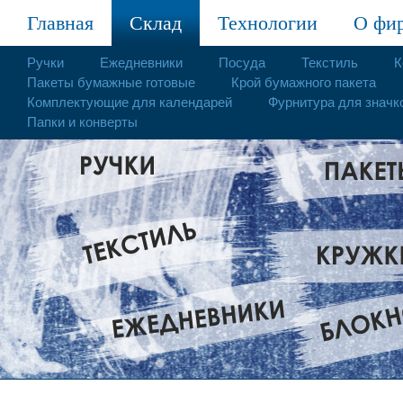
Главная
Склад
Технологии
О фи
Ручки
Ежедневники
Посуда
Текстиль
К
Пакеты бумажные готовые
Крой бумажного пакета
Комплектующие для календарей
Фурнитура для значк
Папки и конверты