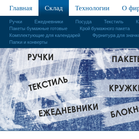
Главная
Склад
Технологии
О фи
Ручки
Ежедневники
Посуда
Текстиль
К
Пакеты бумажные готовые
Крой бумажного пакета
Комплектующие для календарей
Фурнитура для значк
Папки и конверты