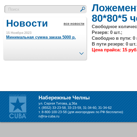
Ложемен
80*80*5 
Новости
все новости
Свободное количест
Резерв: 0 шт.;
15 Ноября 2023
Минимальная сумма заказа 5000 р.
Свободно в пути: 0 
В пути резерв: 0 шт.
Цена прайса: 15 руб
След.
4 Августа 2022
Шляпные коробочки производим
в Набережных Челнах
21 Июня 2020
Кашированные коробочки
производим в Набережных Челнах
Набережные Челны
ул. Сергея Титова, д.36а
13 Мая 2019
т. (8552) 33-23-58, 33-23-59, 31-34-60, 31-34-62
Лазерная гравировка по кругу в
т. 8-800-100-23-58 (для иногородних по РФ бесплатно)
Набережных Челнах
n@ra-cuba.ru
18 Сентября 2018
Теперь и крафт пакеты на нашем