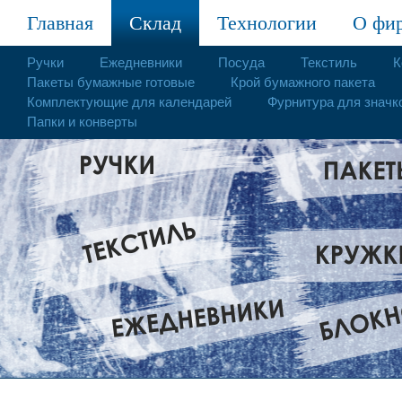
Главная
Склад
Технологии
О фи
Ручки
Ежедневники
Посуда
Текстиль
К
Пакеты бумажные готовые
Крой бумажного пакета
Комплектующие для календарей
Фурнитура для значк
Папки и конверты