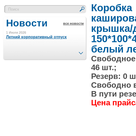
Коробка
каширов
Новости
все новости
крышка/
1 Июля 2026
150*100*
Летний корпоративный отпуск
белый л
След.
Свободное
15 Ноября 2023
Минимальная сумма заказа 5000 р.
46 шт.;
Резерв: 0 ш
4 Августа 2022
Свободно в 
Шляпные коробочки производим
в Набережных Челнах
В пути резе
Цена прайса
21 Июня 2020
Кашированные коробочки
производим в Набережных Челнах
13 Мая 2019
Лазерная гравировка по кругу в