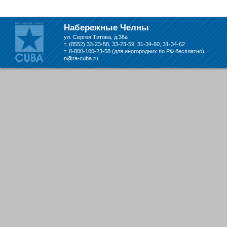
Набережных Челнах
Набережные Челны
ул. Сергея Титова, д.36а
т. (8552) 33-23-58, 33-23-59, 31-34-60, 31-34-62
т. 8-800-100-23-58 (для иногородних по РФ бесплатно)
n@ra-cuba.ru