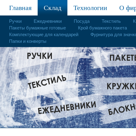
Главная
Склад
Технологии
О фи
Ручки
Ежедневники
Посуда
Текстиль
К
Пакеты бумажные готовые
Крой бумажного пакета
Комплектующие для календарей
Фурнитура для значк
Папки и конверты