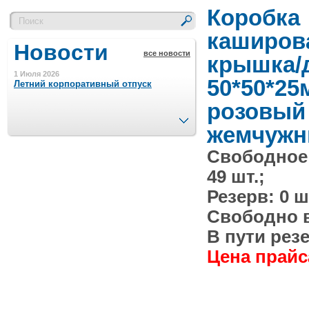
Коробка
каширов
Новости
все новости
крышка/
1 Июля 2026
50*50*25
Летний корпоративный отпуск
розовый
След.
жемчуж
15 Ноября 2023
Минимальная сумма заказа 5000 р.
Свободное
49 шт.;
4 Августа 2022
Резерв: 0 ш
Шляпные коробочки производим
в Набережных Челнах
Свободно в 
В пути резе
21 Июня 2020
Кашированные коробочки
Цена прайса
производим в Набережных Челнах
13 Мая 2019
Лазерная гравировка по кругу в