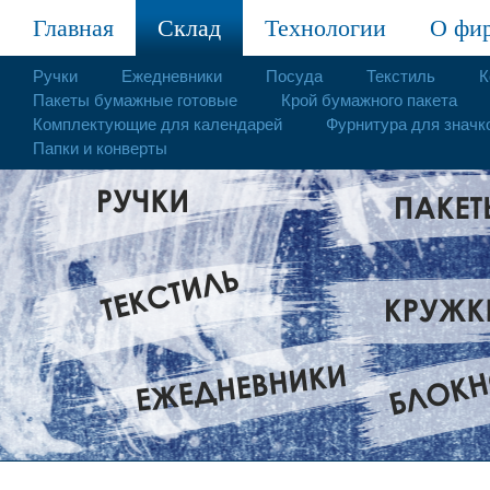
Главная
Склад
Технологии
О фи
Ручки
Ежедневники
Посуда
Текстиль
К
Пакеты бумажные готовые
Крой бумажного пакета
Комплектующие для календарей
Фурнитура для значк
Папки и конверты