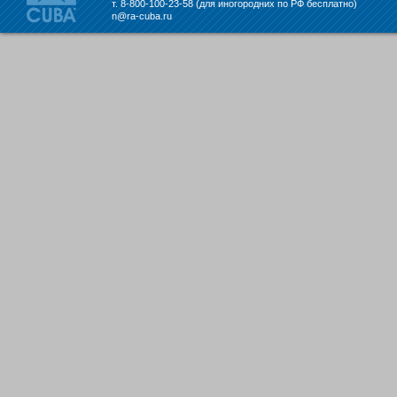
т. 8-800-100-23-58 (для иногородних по РФ бесплатно)
Набережных Челнах
n@ra-cuba.ru