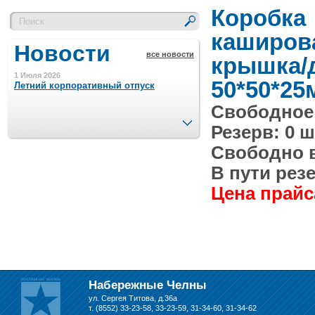
Коробка
каширов
Новости
все новости
крышка/
1 Июля 2026
50*50*25
Летний корпоративный отпуск
Свободное 
След.
Резерв: 0 ш
15 Ноября 2023
Минимальная сумма заказа 5000 р.
Свободно в 
В пути резе
4 Августа 2022
Цена прайса
Шляпные коробочки производим
в Набережных Челнах
21 Июня 2020
Кашированные коробочки
производим в Набережных Челнах
Набережные Челны
ул. Сергея Титова, д.36а
13 Мая 2019
т. (8552) 33-23-58, 33-23-59, 31-34-60, 31-34-62
Лазерная гравировка по кругу в