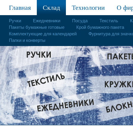
Главная
Склад
Технологии
О фи
Ручки
Ежедневники
Посуда
Текстиль
К
Пакеты бумажные готовые
Крой бумажного пакета
Комплектующие для календарей
Фурнитура для значк
Папки и конверты