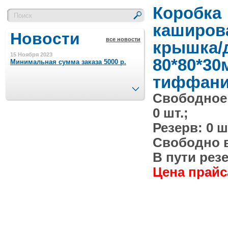
Коробка
каширов
Новости
все новости
крышка/
15 Ноября 2023
80*80*30
Минимальная сумма заказа 5000 р.
тиффани
След.
Свободное
4 Августа 2022
Шляпные коробочки производим
0 шт.;
в Набережных Челнах
Резерв: 0 ш
21 Июня 2020
Свободно в 
Кашированные коробочки
производим в Набережных Челнах
В пути резе
Цена прайса
13 Мая 2019
Лазерная гравировка по кругу в
Набережных Челнах
18 Сентября 2018
Теперь и крафт пакеты на нашем