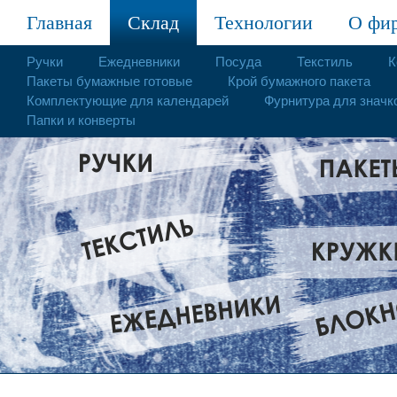
Главная
Склад
Технологии
О фи
Ручки
Ежедневники
Посуда
Текстиль
К
Пакеты бумажные готовые
Крой бумажного пакета
Комплектующие для календарей
Фурнитура для значк
Папки и конверты