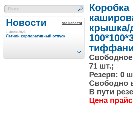
Коробка
каширов
Новости
все новости
крышка/
1 Июля 2026
100*100*
Летний корпоративный отпуск
тиффани
След.
Свободное
15 Ноября 2023
Минимальная сумма заказа 5000 р.
71 шт.;
Резерв: 0 ш
4 Августа 2022
Свободно в 
Шляпные коробочки производим
в Набережных Челнах
В пути резе
Цена прайса
21 Июня 2020
Кашированные коробочки
производим в Набережных Челнах
13 Мая 2019
Лазерная гравировка по кругу в