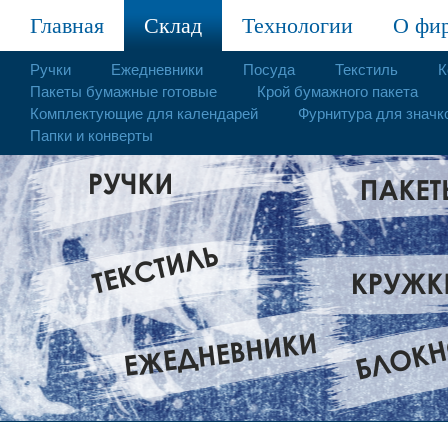
Главная
Склад
Технологии
О фи
Ручки
Ежедневники
Посуда
Текстиль
К
Пакеты бумажные готовые
Крой бумажного пакета
Комплектующие для календарей
Фурнитура для значк
Папки и конверты