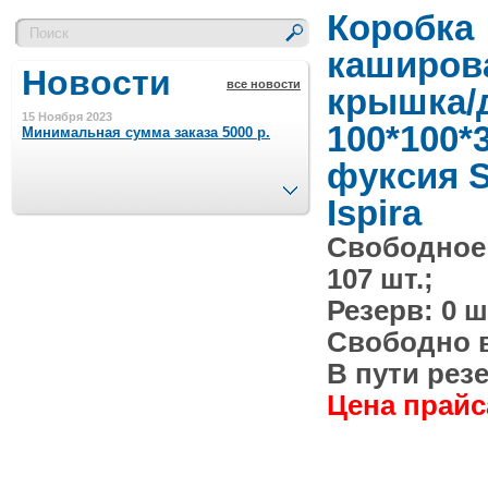
Коробка
каширов
Новости
все новости
крышка/
15 Ноября 2023
100*100*
Минимальная сумма заказа 5000 р.
фуксия S
След.
Ispira
4 Августа 2022
Шляпные коробочки производим
в Набережных Челнах
Свободное
107 шт.;
21 Июня 2020
Резерв: 0 ш
Кашированные коробочки
производим в Набережных Челнах
Свободно в 
В пути резе
13 Мая 2019
Лазерная гравировка по кругу в
Цена прайса
Набережных Челнах
18 Сентября 2018
Теперь и крафт пакеты на нашем