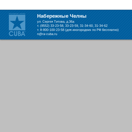
складе в Набережных Челнах
Набережные Челны
ул. Сергея Титова, д.36а
т. (8552) 33-23-58, 33-23-59, 31-34-60, 31-34-62
т. 8-800-100-23-58 (для иногородних по РФ бесплатно)
n@ra-cuba.ru