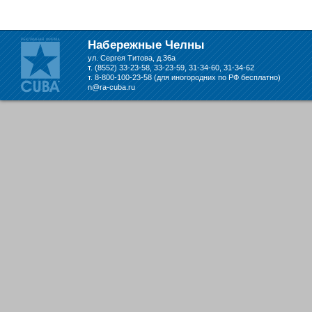
складе в Набережных Челнах
Набережные Челны
ул. Сергея Титова, д.36а
т. (8552) 33-23-58, 33-23-59, 31-34-60, 31-34-62
т. 8-800-100-23-58 (для иногородних по РФ бесплатно)
n@ra-cuba.ru