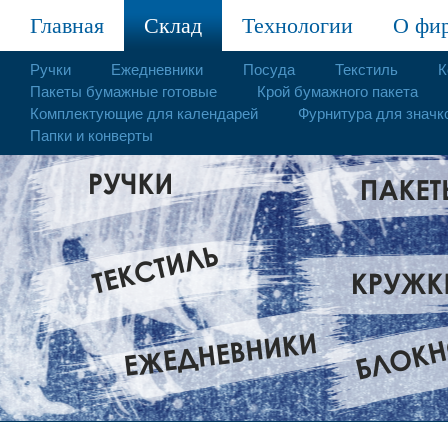
Главная
Склад
Технологии
О фи
Ручки
Ежедневники
Посуда
Текстиль
К
Пакеты бумажные готовые
Крой бумажного пакета
Комплектующие для календарей
Фурнитура для значк
Папки и конверты