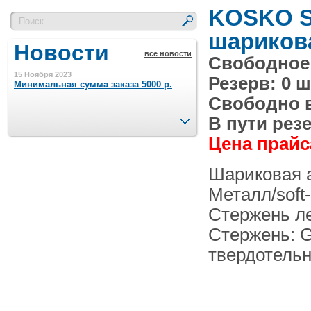
KOSKO S
шариков
Новости
все новости
Свободное 
15 Ноября 2023
Резерв: 0 ш
Минимальная сумма заказа 5000 р.
Свободно в 
След.
В пути резе
4 Августа 2022
Цена прайса
Шляпные коробочки производим
в Набережных Челнах
Шариковая а
21 Июня 2020
Металл/soft
Кашированные коробочки
производим в Набережных Челнах
Стержень ле
Стержень: G
13 Мая 2019
твердотель
Лазерная гравировка по кругу в
Набережных Челнах
18 Сентября 2018
Теперь и крафт пакеты на нашем