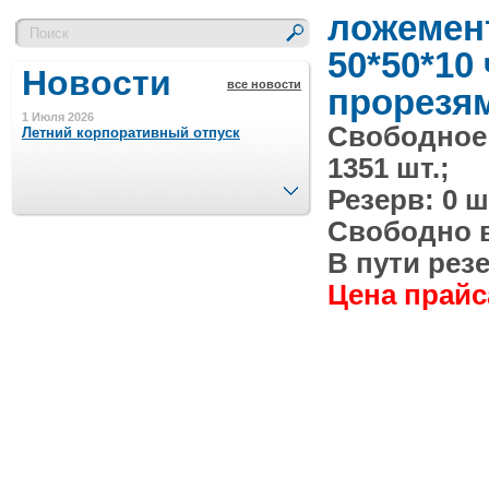
ложемен
50*50*10
Новости
все новости
прорезя
1 Июля 2026
Свободное
Летний корпоративный отпуск
1351 шт.;
След.
Резерв: 0 ш
15 Ноября 2023
Минимальная сумма заказа 5000 р.
Свободно в 
В пути резе
Цена прайса
4 Августа 2022
Шляпные коробочки производим
в Набережных Челнах
21 Июня 2020
Кашированные коробочки
производим в Набережных Челнах
13 Мая 2019
Лазерная гравировка по кругу в