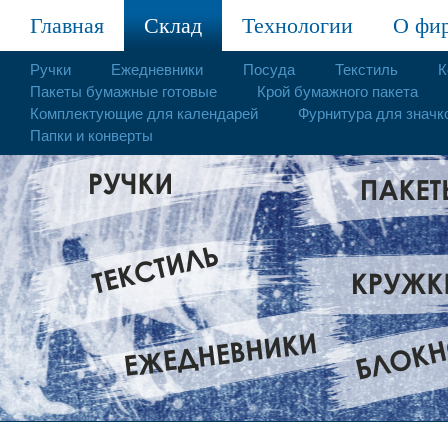
Главная
Склад
Технологии
О фи
Ручки
Ежедневники
Посуда
Текстиль
К
Пакеты бумажные готовые
Крой бумажного пакета
Комплектующие для календарей
Фурнитура для значк
Папки и конверты