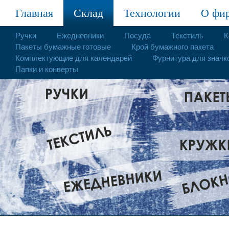
Главная
Склад
Технологии
О фи
Ручки
Ежедневники
Посуда
Текстиль
К
Пакеты бумажные готовые
Крой бумажного пакета
Комплектующие для календарей
Фурнитура для значк
Папки и конверты