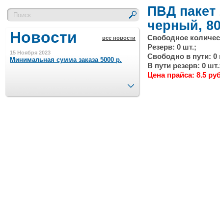
ПВД пакет 
черный, 8
Новости
Свободное количест
все новости
Резерв: 0 шт.;
15 Ноября 2023
Свободно в пути: 0 
Минимальная сумма заказа 5000 р.
В пути резерв: 0 шт.
Цена прайса: 8.5 руб
След.
4 Августа 2022
Шляпные коробочки производим
в Набережных Челнах
21 Июня 2020
Кашированные коробочки
производим в Набережных Челнах
13 Мая 2019
Лазерная гравировка по кругу в
Набережных Челнах
18 Сентября 2018
Теперь и крафт пакеты на нашем