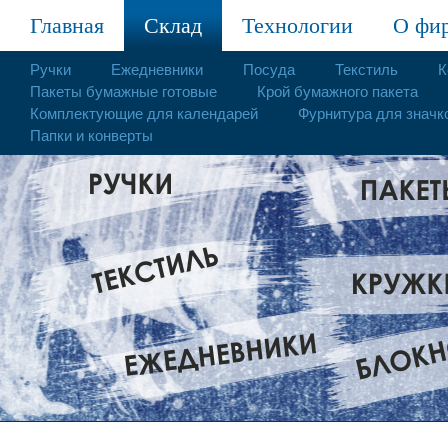
Главная
Склад
Технологии
О фи
Ручки
Ежедневники
Посуда
Текстиль
К
Пакеты бумажные готовые
Крой бумажного пакета
Комплектующие для календарей
Фурнитура для значк
Папки и конверты