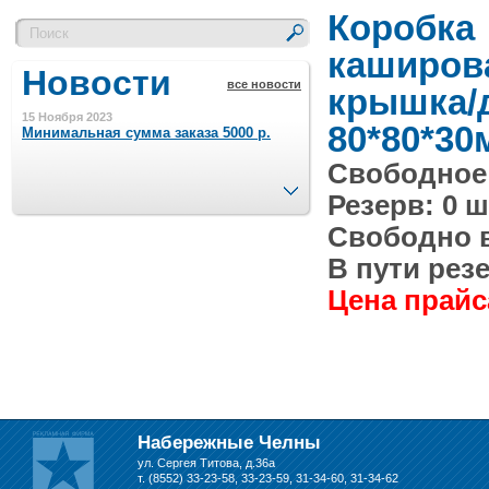
Коробка
каширов
Новости
все новости
крышка/
15 Ноября 2023
80*80*30
Минимальная сумма заказа 5000 р.
Свободное 
След.
Резерв: 0 ш
4 Августа 2022
Шляпные коробочки производим
Свободно в 
в Набережных Челнах
В пути резе
21 Июня 2020
Цена прайса
Кашированные коробочки
производим в Набережных Челнах
13 Мая 2019
Лазерная гравировка по кругу в
Набережных Челнах
Набережные Челны
ул. Сергея Титова, д.36а
18 Сентября 2018
т. (8552) 33-23-58, 33-23-59, 31-34-60, 31-34-62
Теперь и крафт пакеты на нашем