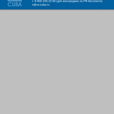
т. 8-800-100-23-58 (для иногородних по РФ бесплатно)
складе в Набережных Челнах
n@ra-cuba.ru