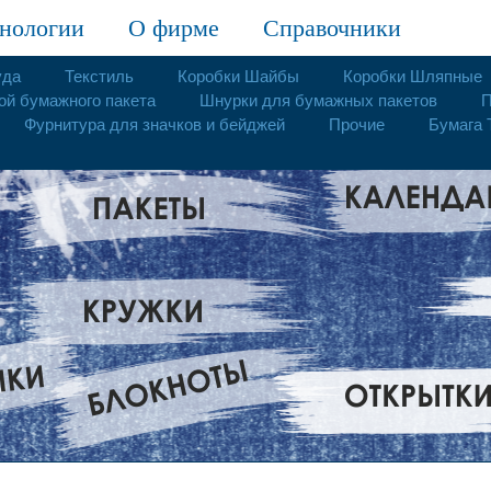
нологии
О фирме
Справочники
уда
Текстиль
Коробки Шайбы
Коробки Шляпные
ой бумажного пакета
Шнурки для бумажных пакетов
П
Фурнитура для значков и бейджей
Прочие
Бумага