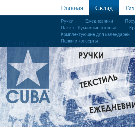
Главная
Склад
Тех
Ручки
Ежедневники
Пос
Пакеты бумажные готовые
Кр
Комплектующие для календарей
Папки и конверты