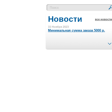
Новости
все новости
15 Ноября 2023
Минимальная сумма заказа 5000 р.
4 Августа 2022
Шляпные коробочки производим
в Набережных Челнах
21 Июня 2020
Кашированные коробочки
производим в Набережных Челнах
13 Мая 2019
Лазерная гравировка по кругу в
Набережных Челнах
18 Сентября 2018
Теперь и крафт пакеты на нашем