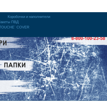
Коробочки и наполнители
акеты ПВД
 TOUCHE` COVER