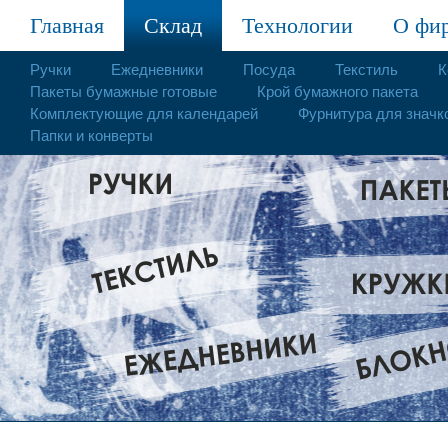
Главная
Склад
Технологии
О фи
Ручки
Ежедневники
Посуда
Текстиль
К
Пакеты бумажные готовые
Крой бумажного пакета
Комплектующие для календарей
Фурнитура для значк
Папки и конверты