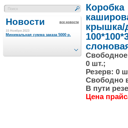
Коробка
каширов
Новости
все новости
крышка/
15 Ноября 2023
100*100*
Минимальная сумма заказа 5000 р.
слоновая
След.
Свободное
4 Августа 2022
Шляпные коробочки производим
0 шт.;
в Набережных Челнах
Резерв: 0 ш
21 Июня 2020
Свободно в 
Кашированные коробочки
производим в Набережных Челнах
В пути резе
Цена прайса
13 Мая 2019
Лазерная гравировка по кругу в
Набережных Челнах
18 Сентября 2018
Теперь и крафт пакеты на нашем