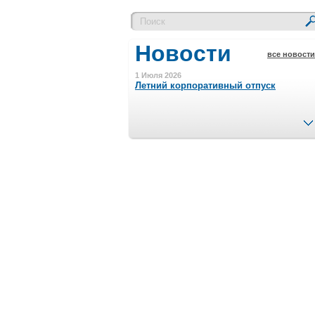
Новости
все новости
1 Июля 2026
Летний корпоративный отпуск
15 Ноября 2023
Минимальная сумма заказа 5000 р.
4 Августа 2022
Шляпные коробочки производим
в Набережных Челнах
21 Июня 2020
Кашированные коробочки
производим в Набережных Челнах
13 Мая 2019
Лазерная гравировка по кругу в