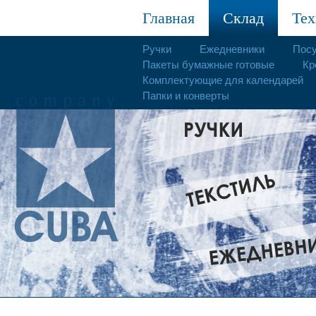
Главная
Склад
Тех
Ручки
Ежедневники
Пос
Пакеты бумажные готовые
Кр
Комплектующие для календарей
Папки и конверты