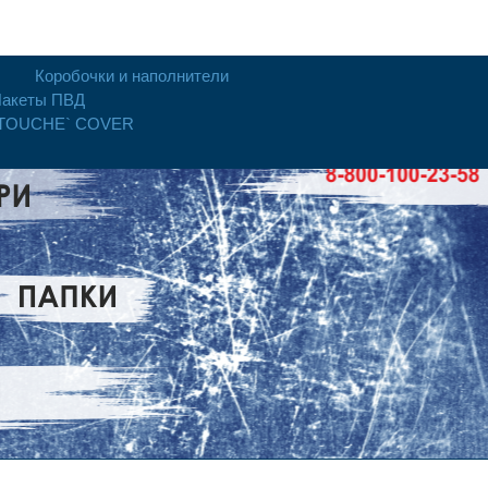
Коробочки и наполнители
акеты ПВД
 TOUCHE` COVER