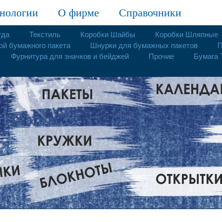
нологии
О фирме
Справочники
уда
Текстиль
Коробки Шайбы
Коробки Шляпные
ой бумажного пакета
Шнурки для бумажных пакетов
П
Фурнитура для значков и бейджей
Прочие
Бумага