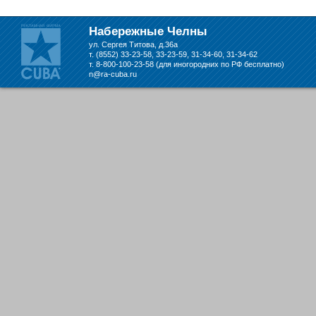
складе в Набережных Челнах
Набережные Челны
ул. Сергея Титова, д.36а
т. (8552) 33-23-58, 33-23-59, 31-34-60, 31-34-62
т. 8-800-100-23-58 (для иногородних по РФ бесплатно)
n@ra-cuba.ru