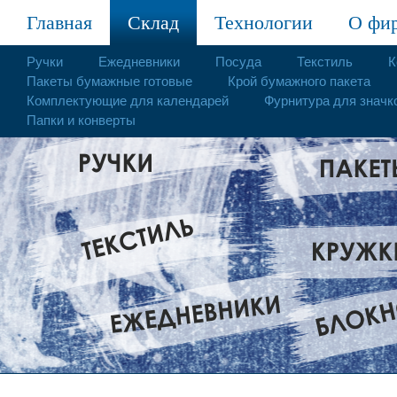
Главная
Склад
Технологии
О фи
Ручки
Ежедневники
Посуда
Текстиль
К
Пакеты бумажные готовые
Крой бумажного пакета
Комплектующие для календарей
Фурнитура для значк
Папки и конверты