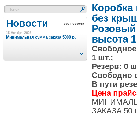
Коробка
без кры
Новости
все новости
Розовый
15 Ноября 2023
высота 1
Минимальная сумма заказа 5000 р.
Свободное
След.
1 шт.;
4 Августа 2022
Шляпные коробочки производим
Резерв: 0 ш
в Набережных Челнах
Свободно в 
21 Июня 2020
В пути резе
Кашированные коробочки
производим в Набережных Челнах
Цена прайса
МИНИМАЛ
13 Мая 2019
ЗАКАЗА 50 
Лазерная гравировка по кругу в
Набережных Челнах
18 Сентября 2018
Теперь и крафт пакеты на нашем