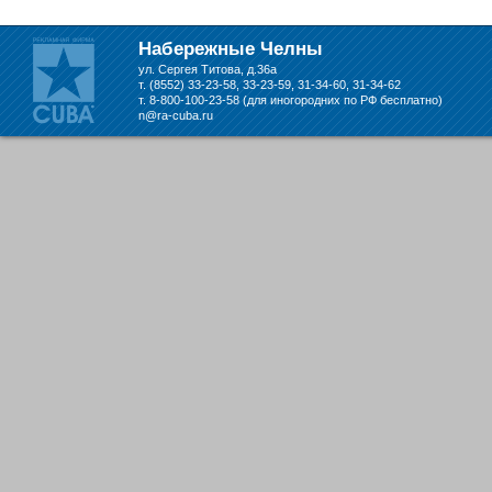
складе в Набережных Челнах
Набережные Челны
ул. Сергея Титова, д.36а
т. (8552) 33-23-58, 33-23-59, 31-34-60, 31-34-62
т. 8-800-100-23-58 (для иногородних по РФ бесплатно)
n@ra-cuba.ru