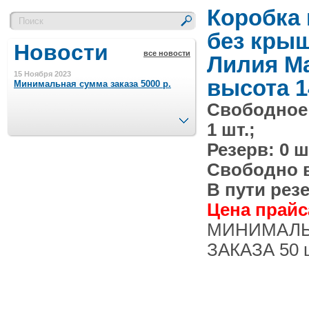
Коробка
без кры
Новости
все новости
Лилия Ма
15 Ноября 2023
высота 1
Минимальная сумма заказа 5000 р.
Свободное
След.
1 шт.;
4 Августа 2022
Шляпные коробочки производим
Резерв: 0 ш
в Набережных Челнах
Свободно в 
21 Июня 2020
В пути резе
Кашированные коробочки
производим в Набережных Челнах
Цена прайса
МИНИМАЛ
13 Мая 2019
ЗАКАЗА 50 
Лазерная гравировка по кругу в
Набережных Челнах
18 Сентября 2018
Теперь и крафт пакеты на нашем