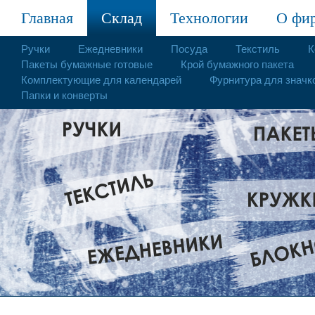
Главная
Склад
Технологии
О фи
Ручки
Ежедневники
Посуда
Текстиль
К
Пакеты бумажные готовые
Крой бумажного пакета
Комплектующие для календарей
Фурнитура для значк
Папки и конверты